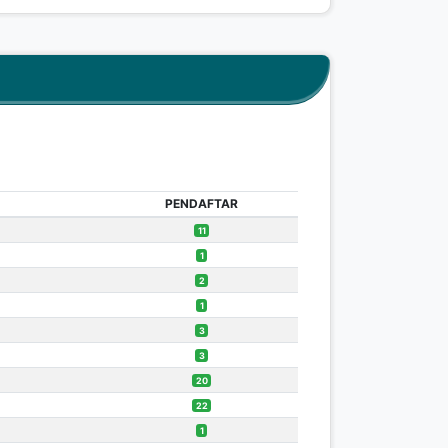
PENDAFTAR
11
1
2
1
3
3
20
22
1