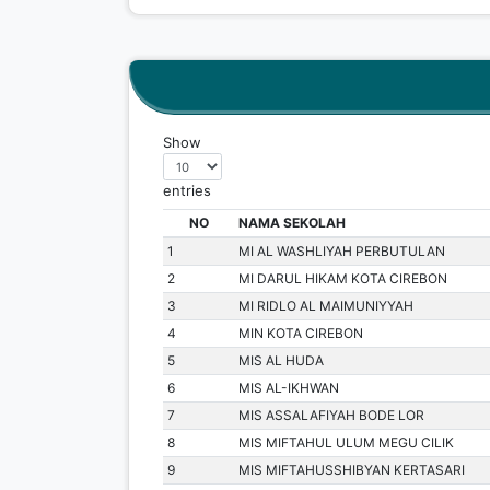
Show
entries
NO
NAMA SEKOLAH
1
MI AL WASHLIYAH PERBUTULAN
2
MI DARUL HIKAM KOTA CIREBON
3
MI RIDLO AL MAIMUNIYYAH
4
MIN KOTA CIREBON
5
MIS AL HUDA
6
MIS AL-IKHWAN
7
MIS ASSALAFIYAH BODE LOR
8
MIS MIFTAHUL ULUM MEGU CILIK
9
MIS MIFTAHUSSHIBYAN KERTASARI