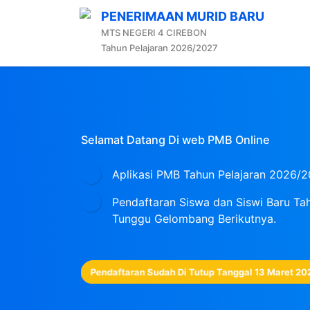
PENERIMAAN MURID BARU
MTS NEGERI 4 CIREBON
Tahun Pelajaran 2026/2027
Selamat Datang Di web PMB Online
Aplikasi PMB Tahun Pelajaran 2026
Pendaftaran Siswa dan Siswi Baru Tah
Tunggu Gelombang Berikutnya.
Pendaftaran Sudah Di Tutup Tanggal 13 Maret 20