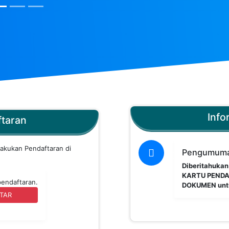
Info
ftaran
lakukan Pendaftaran di
Pengumum
Diberitahukan
KARTU PENDA
pendaftaran.
DOKUMEN untu
FTAR